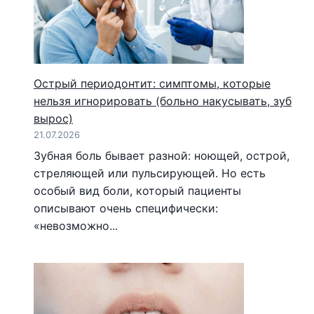
Острый периодонтит: симптомы, которые
нельзя игнорировать (больно накусывать, зуб
вырос)
21.07.2026
Зубная боль бывает разной: ноющей, острой,
стреляющей или пульсирующей. Но есть
особый вид боли, который пациенты
описывают очень специфически:
«невозможно...