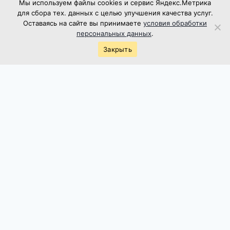
Мы используем файлы cookies и сервис Яндекс.Метрика
для сбора тех. данных с целью улучшения качества услуг.
Оставаясь на сайте вы принимаете
условия обработки
персональных данных
.
Закрыть
ООО «СМАЙЛИК»
ИНН: 9303040506
ОГРН: 1259300002367
Контактная информация
+7(949)513-88-11
+7(949)091-88-11
smilestom25@yandex.ru
Адрес: ДНР, Донецк, пр-кт Ильича 83