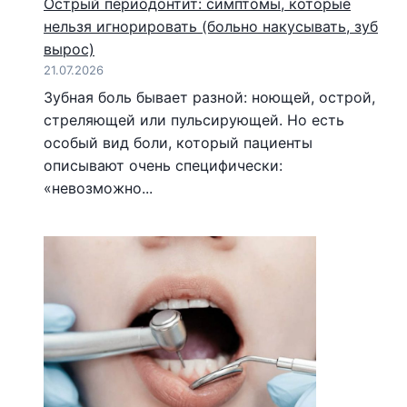
Острый периодонтит: симптомы, которые
нельзя игнорировать (больно накусывать, зуб
вырос)
21.07.2026
Зубная боль бывает разной: ноющей, острой,
стреляющей или пульсирующей. Но есть
особый вид боли, который пациенты
описывают очень специфически:
«невозможно...