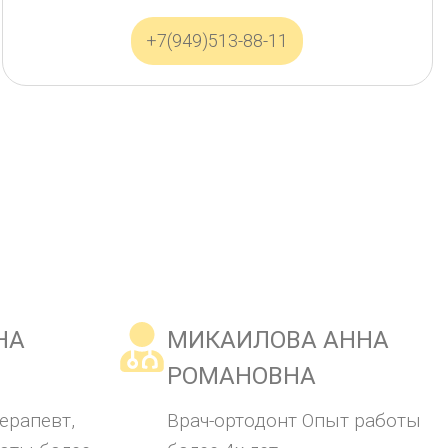
+7(949)513-88-11
НА
МИКАИЛОВА АННА
РОМАНОВНА
ерапевт,
Врач-ортодонт Опыт работы