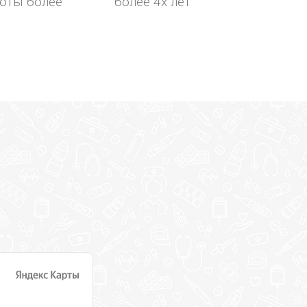
оты более
более 4х лет